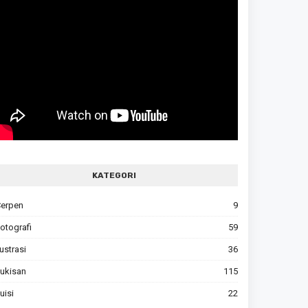
KATEGORI
erpen
9
otografi
59
lustrasi
36
ukisan
115
uisi
22