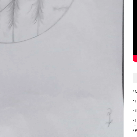
C
F
I
L
P