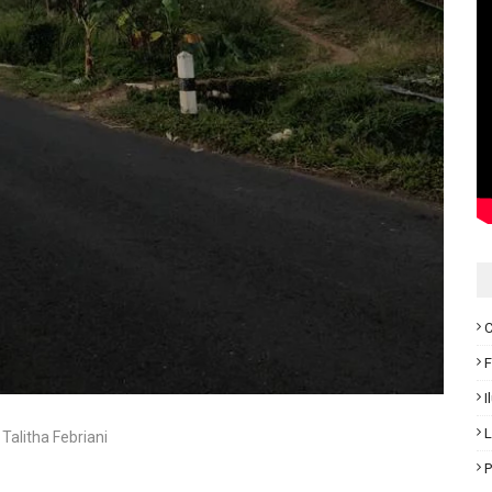
C
F
I
L
 Talitha Febriani
P