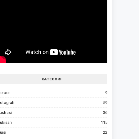
KATEGORI
erpen
9
otografi
59
lustrasi
36
ukisan
115
uisi
22